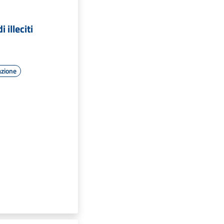
 illeciti
azione