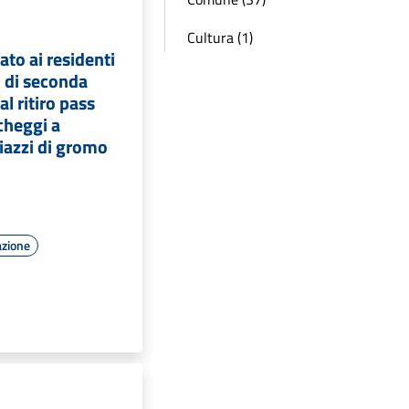
Cultura (1)
ato ai residenti
i di seconda
al ritiro pass
cheggi a
azzi di gromo
azione