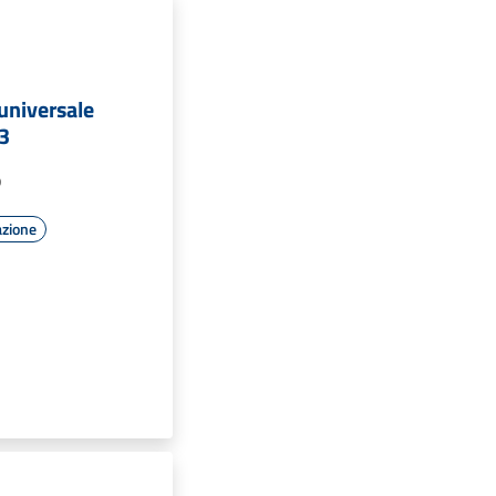
 universale
3
o
azione