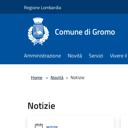
Salta al contenuto principale
Regione Lombardia
Comune di Gromo
Amministrazione
Novità
Servizi
Vivere 
Home
>
Novità
>
Notizie
Notizie
NOTIZIE