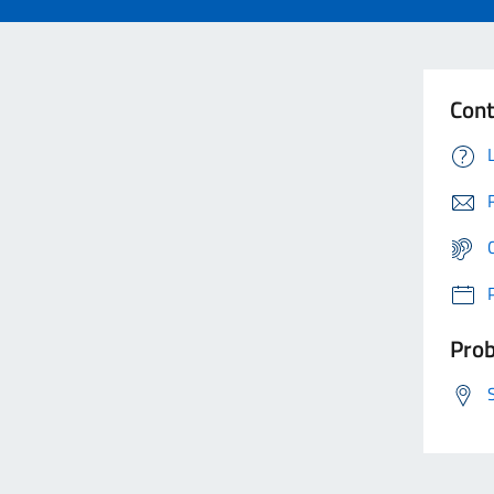
Cont
Prob