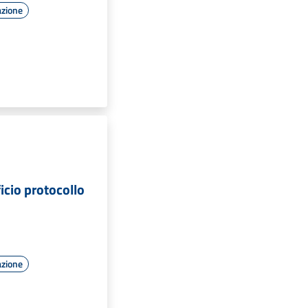
azione
ficio protocollo
azione