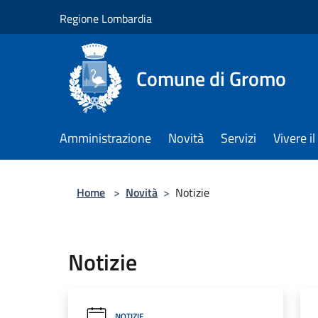
Salta al contenuto principale
Regione Lombardia
Comune di Gromo
Amministrazione
Novità
Servizi
Vivere 
Home
>
Novità
>
Notizie
Notizie
NOTIZIE