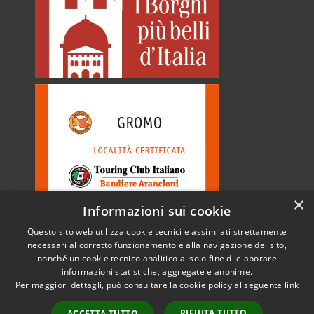
×
Informazioni sui cookie
Questo sito web utilizza cookie tecnici e assimilati strettamente
necessari al corretto funzionamento e alla navigazione del sito,
nonché un cookie tecnico analitico al solo fine di elaborare
informazioni statistiche, aggregate e anonime.
RSS
Copyright © 2026 • Comune di
Per maggiori dettagli, può consultare la cookie policy al seguente
link
Accessibilità
Gromo • Powered by
Privacy
Municipium
Accesso
•
RIFIUTA TUTTO
ACCETTA TUTTO