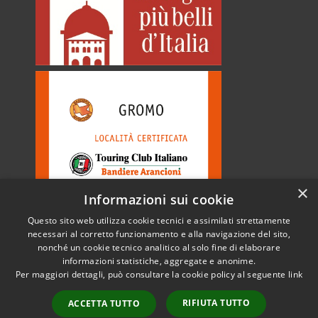
×
Informazioni sui cookie
Questo sito web utilizza cookie tecnici e assimilati strettamente
necessari al corretto funzionamento e alla navigazione del sito,
nonché un cookie tecnico analitico al solo fine di elaborare
informazioni statistiche, aggregate e anonime.
RSS
Copyright © 2026 • Comune di
Per maggiori dettagli, può consultare la cookie policy al seguente
link
Accessibilità
Gromo • Powered by
Privacy
Municipium
Accesso
•
RIFIUTA TUTTO
ACCETTA TUTTO
Cookie
redazione