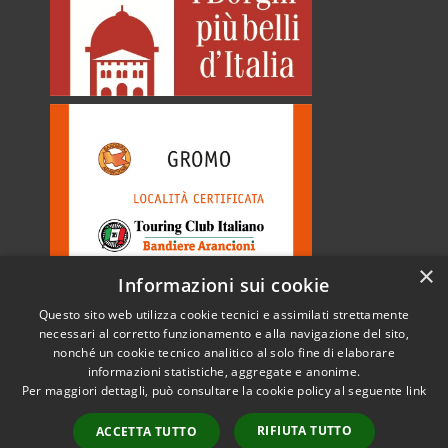
×
Informazioni sui cookie
Questo sito web utilizza cookie tecnici e assimilati strettamente
necessari al corretto funzionamento e alla navigazione del sito,
nonché un cookie tecnico analitico al solo fine di elaborare
informazioni statistiche, aggregate e anonime.
RSS
Copyright © 2026 • Comune di
Per maggiori dettagli, può consultare la cookie policy al seguente
link
Accessibilità
Gromo • Powered by
Privacy
Municipium
Accesso
•
RIFIUTA TUTTO
ACCETTA TUTTO