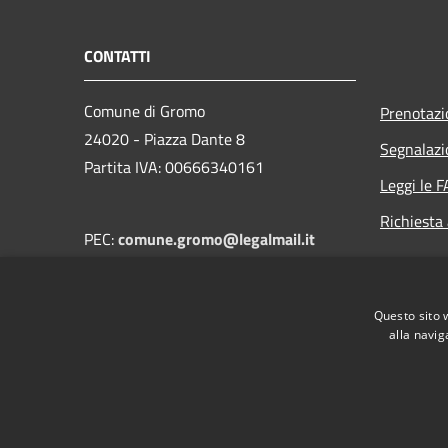
CONTATTI
Comune di Gromo
Prenotaz
24020 - Piazza Dante 8
Segnalazi
Partita IVA: 00666340161
Leggi le 
Richiesta
PEC:
comune.gromo@legalmail.it
Centralino (+39) 0346 41128
Questo sito 
alla navig