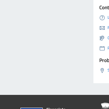
Cont
Prob