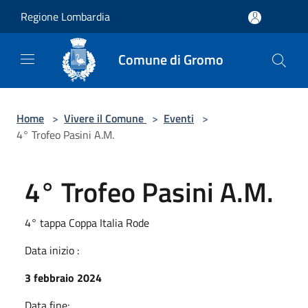
Salta al contenuto principale
Regione Lombardia
Comune di Gromo
Home
>
Vivere il Comune
>
Eventi
>
4° Trofeo Pasini A.M.
4° Trofeo Pasini A.M.
4° tappa Coppa Italia Rode
Data inizio :
3 febbraio 2024
Data fine: