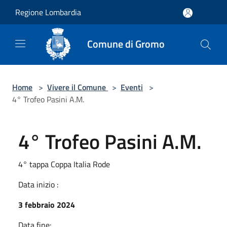
Salta al contenuto principale
Regione Lombardia
Comune di Gromo
Home
>
Vivere il Comune
>
Eventi
>
4° Trofeo Pasini A.M.
4° Trofeo Pasini A.M.
4° tappa Coppa Italia Rode
Data inizio :
3 febbraio 2024
Data fine: