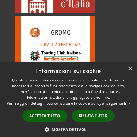
×
Informazioni sui cookie
Questo sito web utilizza cookie tecnici e assimilati strettamente
necessari al corretto funzionamento e alla navigazione del sito,
nonché un cookie tecnico analitico al solo fine di elaborare
informazioni statistiche, aggregate e anonime.
RSS
Copyright © 2026 • Comune di
Per maggiori dettagli, può consultare la cookie policy al seguente
link
Accessibilità
Gromo • Powered by
Privacy
Municipium
Accesso
•
RIFIUTA TUTTO
ACCETTA TUTTO
Cookie
redazione
Mappa del sito
MOSTRA DETTAGLI