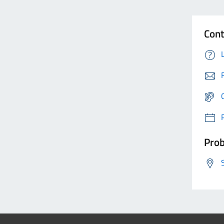
Cont
Prob