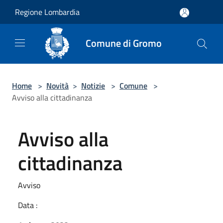
Salta al contenuto principale
Regione Lombardia
Comune di Gromo
Home
>
Novità
>
Notizie
>
Comune
>
Avviso alla cittadinanza
Avviso alla
cittadinanza
Avviso
Data :