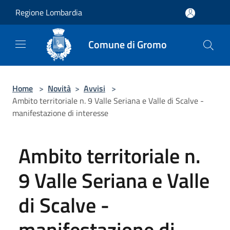
Salta al contenuto principale
Regione Lombardia
Comune di Gromo
Home
>
Novità
>
Avvisi
>
Ambito territoriale n. 9 Valle Seriana e Valle di Scalve -
manifestazione di interesse
Ambito territoriale n.
9 Valle Seriana e Valle
di Scalve -
manifestazione di