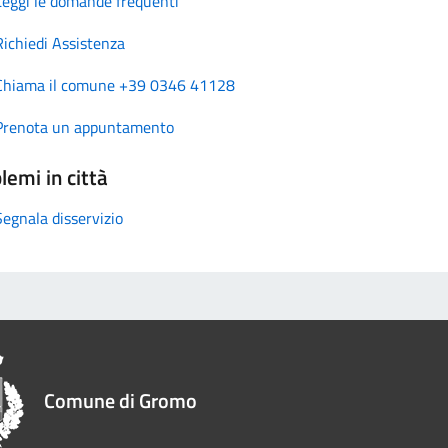
Leggi le domande frequenti
Richiedi Assistenza
Chiama il comune +39 0346 41128
Prenota un appuntamento
lemi in città
Segnala disservizio
Comune di Gromo