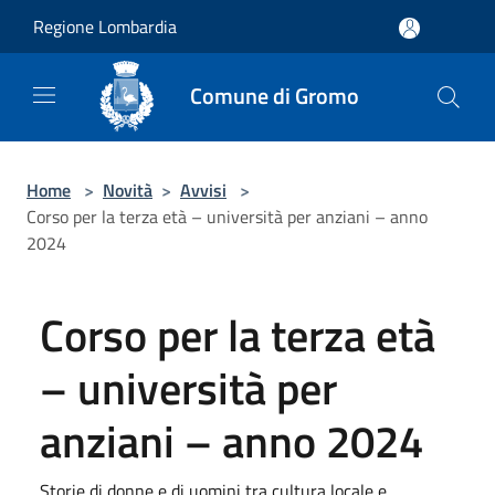
Salta al contenuto principale
Regione Lombardia
Comune di Gromo
Home
>
Novità
>
Avvisi
>
Corso per la terza età – università per anziani – anno
2024
Corso per la terza età
– università per
anziani – anno 2024
Storie di donne e di uomini tra cultura locale e