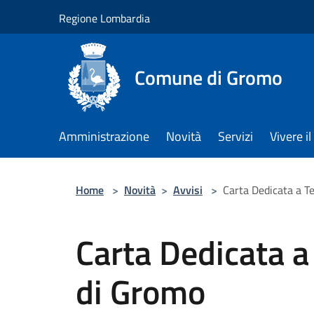
Salta al contenuto principale
Regione Lombardia
Comune di Gromo
Amministrazione
Novità
Servizi
Vivere 
Home
>
Novità
>
Avvisi
>
Carta Dedicata a 
Carta Dedicata 
di Gromo