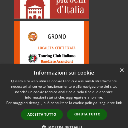
×
Informazioni sui cookie
Questo sito web utilizza cookie tecnici e assimilati strettamente
necessari al corretto funzionamento e alla navigazione del sito,
nonché un cookie tecnico analitico al solo fine di elaborare
informazioni statistiche, aggregate e anonime.
RSS
Copyright © 2026 • Comune di
Per maggiori dettagli, può consultare la cookie policy al seguente
link
Accessibilità
Gromo • Powered by
Privacy
Municipium
Accesso
•
RIFIUTA TUTTO
ACCETTA TUTTO
Cookie
redazione
Mappa del sito
MOSTRA DETTAGLI