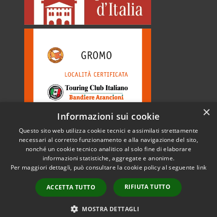
×
Informazioni sui cookie
Questo sito web utilizza cookie tecnici e assimilati strettamente
necessari al corretto funzionamento e alla navigazione del sito,
nonché un cookie tecnico analitico al solo fine di elaborare
informazioni statistiche, aggregate e anonime.
RSS
Copyright © 2026 • Comune di
Per maggiori dettagli, può consultare la cookie policy al seguente
link
Accessibilità
Gromo • Powered by
Privacy
Municipium
Accesso
•
RIFIUTA TUTTO
ACCETTA TUTTO
Cookie
redazione
Mappa del sito
MOSTRA DETTAGLI