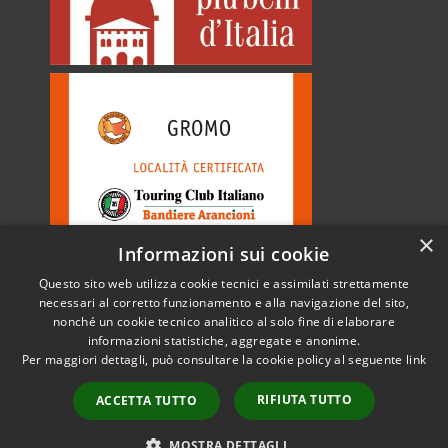
×
Informazioni sui cookie
Questo sito web utilizza cookie tecnici e assimilati strettamente
necessari al corretto funzionamento e alla navigazione del sito,
nonché un cookie tecnico analitico al solo fine di elaborare
informazioni statistiche, aggregate e anonime.
RSS
Copyright © 2026 • Comune di
Per maggiori dettagli, può consultare la cookie policy al seguente
link
Accessibilità
Gromo • Powered by
Privacy
Municipium
Accesso
•
RIFIUTA TUTTO
ACCETTA TUTTO
Cookie
redazione
Mappa del sito
MOSTRA DETTAGLI