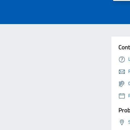
Cont
Prob