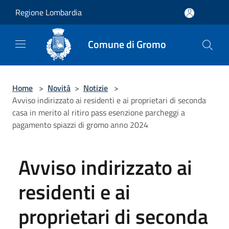
Salta al contenuto principale
Regione Lombardia
Comune di Gromo
Home
>
Novità
>
Notizie
>
Avviso indirizzato ai residenti e ai proprietari di seconda
casa in merito al ritiro pass esenzione parcheggi a
pagamento spiazzi di gromo anno 2024
Avviso indirizzato ai
residenti e ai
proprietari di seconda