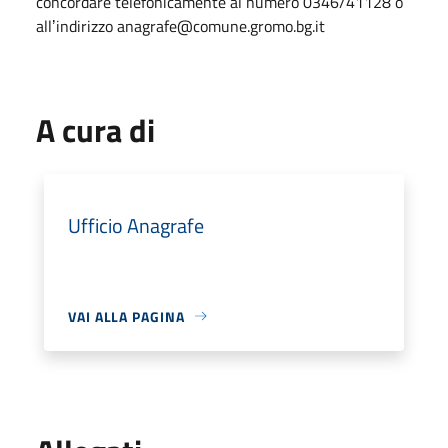
concordare telefonicamente al numero 0346/41128 o
allʼindirizzo anagrafe@comune.gromo.bg.it
A cura di
Ufficio Anagrafe
VAI ALLA PAGINA