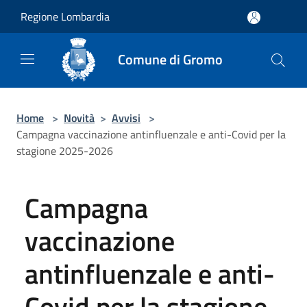
Salta al contenuto principale
Regione Lombardia
Comune di Gromo
Home
>
Novità
>
Avvisi
>
Campagna vaccinazione antinfluenzale e anti-Covid per la
stagione 2025-2026
Campagna
vaccinazione
antinfluenzale e anti-
Covid per la stagione