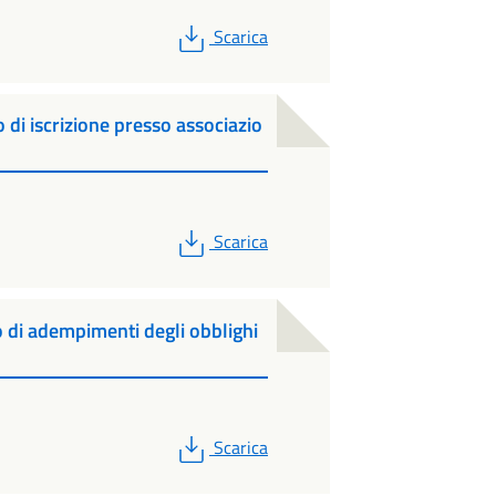
PDF
Scarica
 di iscrizione presso associazio
PDF
Scarica
o di adempimenti degli obblighi
PDF
Scarica