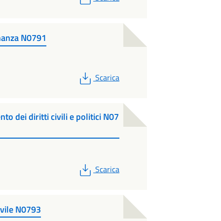
inanza N0791
PDF
Scarica
 dei diritti civili e politici N07
PDF
Scarica
ivile N0793