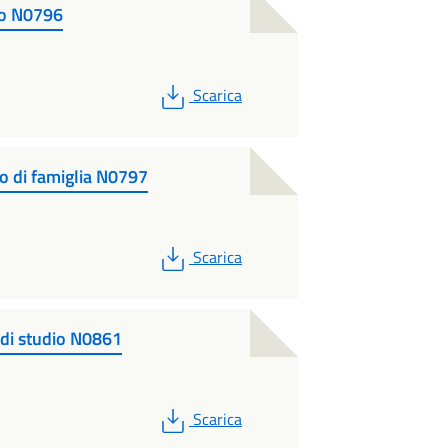
so N0796
PDF
Scarica
to di famiglia N0797
PDF
Scarica
 di studio N0861
PDF
Scarica