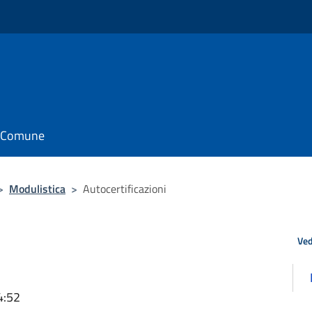
il Comune
>
Modulistica
>
Autocertificazioni
Ved
4:52