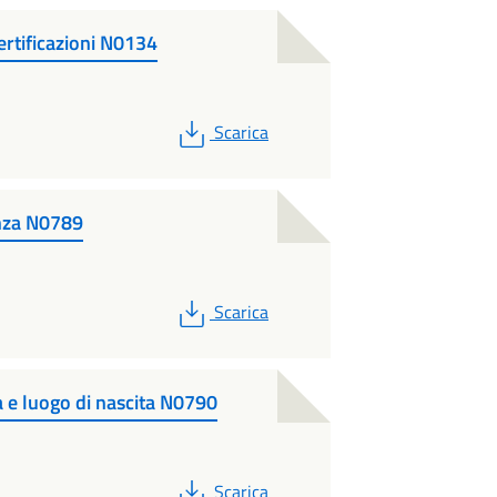
certificazioni N0134
PDF
Scarica
enza N0789
PDF
Scarica
a e luogo di nascita N0790
PDF
Scarica