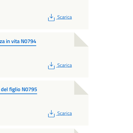
PDF
Scarica
za in vita N0794
PDF
Scarica
 del figlio N0795
PDF
Scarica