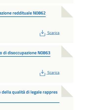
uazione reddituale N0862
PDF
Scarica
ato di disoccupazione N0863
PDF
Scarica
 della qualità di legale rappres