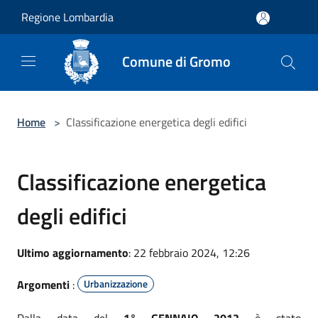
Salta al contenuto principale
Regione Lombardia
Comune di Gromo
Home
>
Classificazione energetica degli edifici
Classificazione energetica
degli edifici
Ultimo aggiornamento
: 22 febbraio 2024, 12:26
Argomenti
:
Urbanizzazione
Dalla data del
1° GENNAIO 2012
è stato