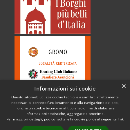
×
Informazioni sui cookie
Questo sito web utilizza cookie tecnici e assimilati strettamente
necessari al corretto funzionamento e alla navigazione del sito,
nonché un cookie tecnico analitico al solo fine di elaborare
informazioni statistiche, aggregate e anonime.
RSS
Copyright © 2026 • Comune di
Per maggiori dettagli, può consultare la cookie policy al seguente
link
Accessibilità
Gromo • Powered by
Privacy
Municipium
Accesso
•