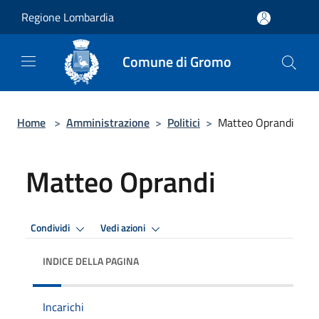
Salta al contenuto principale
Regione Lombardia
Comune di Gromo
Home
>
Amministrazione
>
Politici
>
Matteo Oprandi
Matteo Oprandi
Condividi
Vedi azioni
INDICE DELLA PAGINA
Incarichi