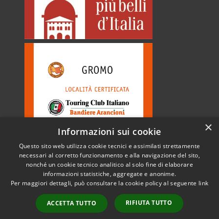
×
Informazioni sui cookie
Questo sito web utilizza cookie tecnici e assimilati strettamente
necessari al corretto funzionamento e alla navigazione del sito,
nonché un cookie tecnico analitico al solo fine di elaborare
informazioni statistiche, aggregate e anonime.
RSS
Copyright © 2026 • Comune di
Per maggiori dettagli, può consultare la cookie policy al seguente
link
Accessibilità
Gromo • Powered by
Privacy
Municipium
Accesso
•
RIFIUTA TUTTO
ACCETTA TUTTO
Cookie
redazione