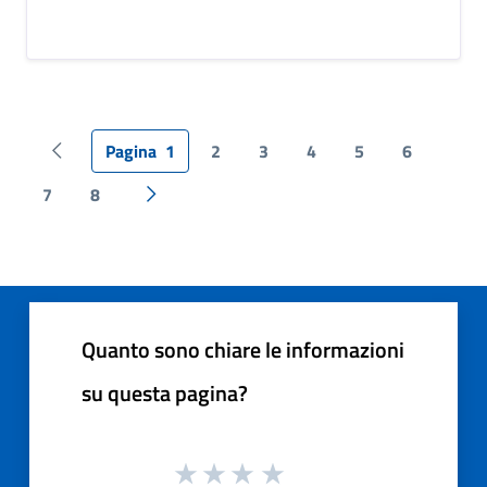
Pagina
1
2
3
4
5
6
Pagina precedente
7
8
Pagina successiva
Quanto sono chiare le informazioni
su questa pagina?