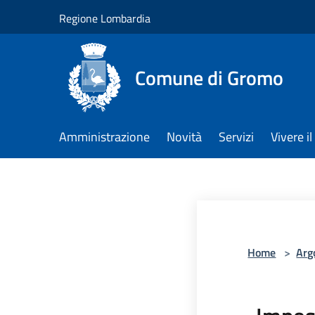
Salta al contenuto principale
Regione Lombardia
Comune di Gromo
Amministrazione
Novità
Servizi
Vivere 
Home
>
Arg