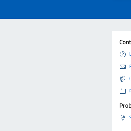
Cont
Prob