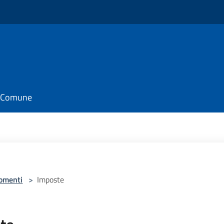
il Comune
omenti
>
Imposte