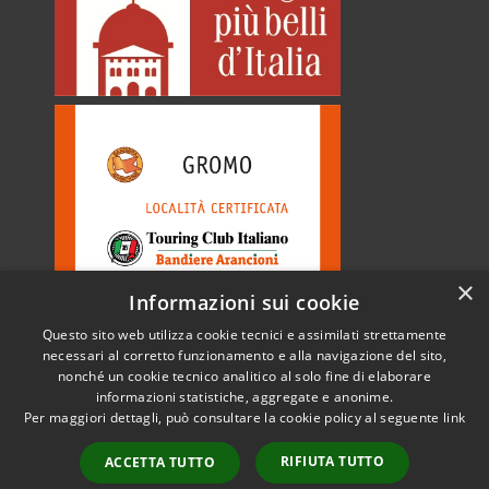
×
Informazioni sui cookie
Questo sito web utilizza cookie tecnici e assimilati strettamente
necessari al corretto funzionamento e alla navigazione del sito,
nonché un cookie tecnico analitico al solo fine di elaborare
informazioni statistiche, aggregate e anonime.
RSS
Copyright © 2026 • Comune di
Per maggiori dettagli, può consultare la cookie policy al seguente
link
Accessibilità
Gromo • Powered by
Privacy
Municipium
Accesso
•
RIFIUTA TUTTO
ACCETTA TUTTO
Cookie
redazione