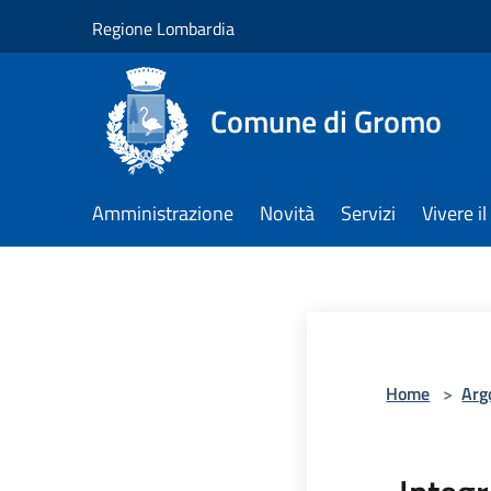
Salta al contenuto principale
Regione Lombardia
Comune di Gromo
Amministrazione
Novità
Servizi
Vivere 
Home
>
Arg