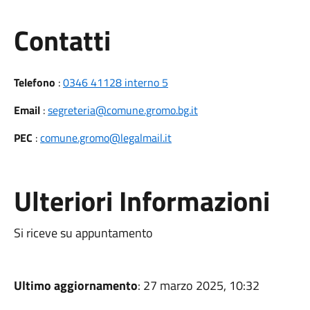
Utili
Contatti
Telefono
:
0346 41128 interno 5
Email
:
segreteria@comune.gromo.bg.it
PEC
:
comune.gromo@legalmail.it
Ulteriori Informazioni
Si riceve su appuntamento
Ultimo aggiornamento
: 27 marzo 2025, 10:32