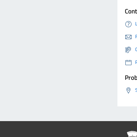
Cont
Prob