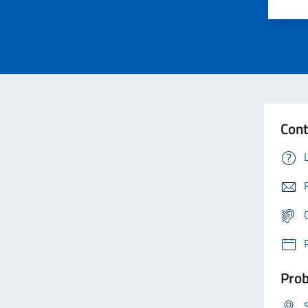
Cont
Prob