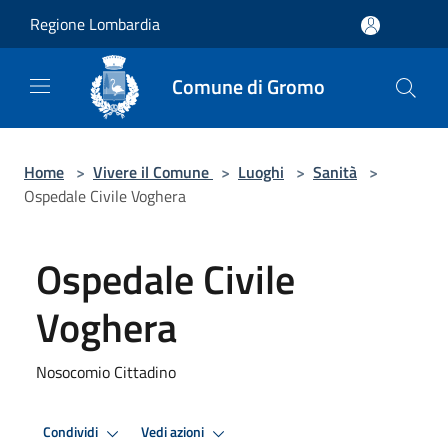
Salta al contenuto principale
Regione Lombardia
Comune di Gromo
Home
>
Vivere il Comune
>
Luoghi
>
Sanità
>
Ospedale Civile Voghera
Ospedale Civile
Voghera
Nosocomio Cittadino
Condividi
Vedi azioni