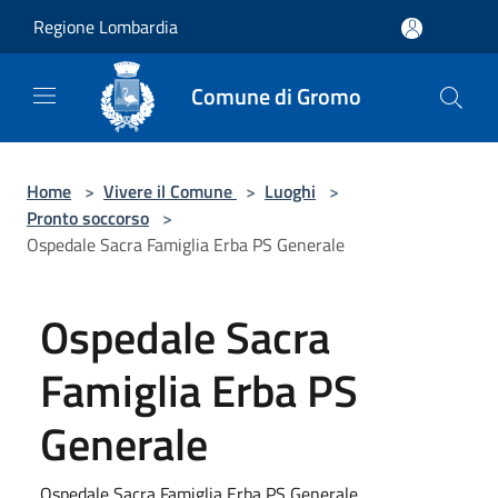
Salta al contenuto principale
Regione Lombardia
Comune di Gromo
Home
>
Vivere il Comune
>
Luoghi
>
Pronto soccorso
>
Ospedale Sacra Famiglia Erba PS Generale
Ospedale Sacra
Famiglia Erba PS
Generale
Ospedale Sacra Famiglia Erba PS Generale