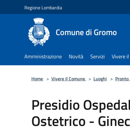
Salta al contenuto principale
Regione Lombardia
Comune di Gromo
Amministrazione
Novità
Servizi
Vivere 
Home
>
Vivere il Comune
>
Luoghi
>
Pronto
Presidio Ospedal
Ostetrico - Gine