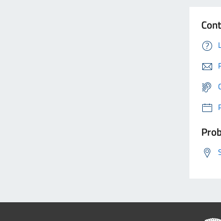
Cont
Prob