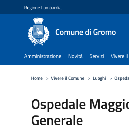
Salta al contenuto principale
Regione Lombardia
Comune di Gromo
Amministrazione
Novità
Servizi
Vivere 
Home
>
Vivere il Comune
>
Luoghi
>
Ospeda
Ospedale Maggi
Generale