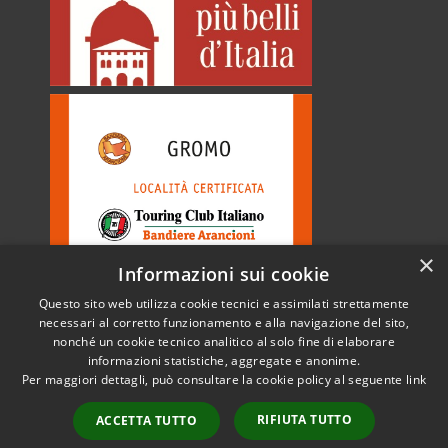
×
Informazioni sui cookie
Questo sito web utilizza cookie tecnici e assimilati strettamente
necessari al corretto funzionamento e alla navigazione del sito,
nonché un cookie tecnico analitico al solo fine di elaborare
informazioni statistiche, aggregate e anonime.
RSS
Copyright © 2026 • Comune di
Per maggiori dettagli, può consultare la cookie policy al seguente
link
Accessibilità
Gromo • Powered by
Privacy
Municipium
Accesso
•
RIFIUTA TUTTO
ACCETTA TUTTO
Cookie
redazione