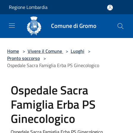
Salta al contenuto principale
Regione Lombardia
Comune di Gromo
Home
>
Vivere il Comune
>
Luoghi
>
Pronto soccorso
>
Ospedale Sacra Famiglia Erba PS Ginecologico
Ospedale Sacra
Famiglia Erba PS
Ginecologico
Ospedale Sacra Famiglia Erba PS Ginecologico