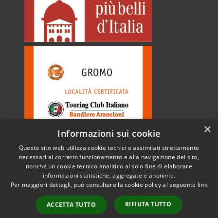
×
Informazioni sui cookie
Questo sito web utilizza cookie tecnici e assimilati strettamente
necessari al corretto funzionamento e alla navigazione del sito,
nonché un cookie tecnico analitico al solo fine di elaborare
informazioni statistiche, aggregate e anonime.
RSS
Copyright © 2026 • Comune di
Per maggiori dettagli, può consultare la cookie policy al seguente
link
Accessibilità
Gromo • Powered by
Privacy
Municipium
Accesso
•
RIFIUTA TUTTO
ACCETTA TUTTO
Cookie
redazione