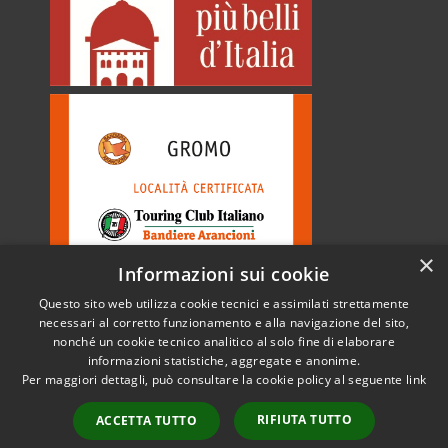
×
Informazioni sui cookie
Questo sito web utilizza cookie tecnici e assimilati strettamente
necessari al corretto funzionamento e alla navigazione del sito,
nonché un cookie tecnico analitico al solo fine di elaborare
informazioni statistiche, aggregate e anonime.
RSS
Copyright © 2026 • Comune di
Per maggiori dettagli, può consultare la cookie policy al seguente
link
Accessibilità
Gromo • Powered by
Privacy
Municipium
Accesso
•
RIFIUTA TUTTO
ACCETTA TUTTO
Cookie
redazione