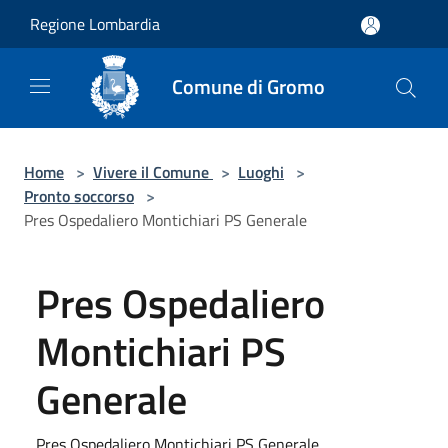
Salta al contenuto principale
Regione Lombardia
Comune di Gromo
Home
>
Vivere il Comune
>
Luoghi
>
Pronto soccorso
>
Pres Ospedaliero Montichiari PS Generale
Pres Ospedaliero
Montichiari PS
Generale
Pres Ospedaliero Montichiari PS Generale