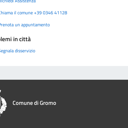
Richiedi Assistenza
Chiama il comune +39 0346 41128
Prenota un appuntamento
lemi in città
Segnala disservizio
Comune di Gromo