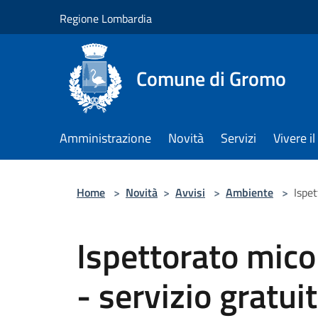
Salta al contenuto principale
Regione Lombardia
Comune di Gromo
Amministrazione
Novità
Servizi
Vivere 
Home
>
Novità
>
Avvisi
>
Ambiente
>
Ispet
Ispettorato mic
- servizio gratuit