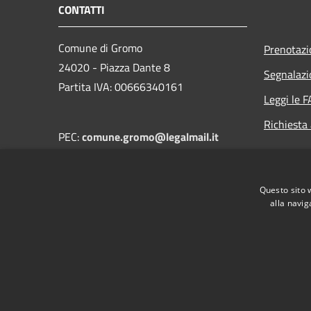
CONTATTI
Comune di Gromo
Prenotaz
24020 - Piazza Dante 8
Segnalazi
Partita IVA: 00666340161
Leggi le 
Richiesta
PEC:
comune.gromo@legalmail.it
Centralino (+39) 0346 41128
Questo sito 
alla navig
RSS
Accessibilità
Privacy
Cookie
Mappa de