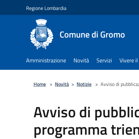
Salta al contenuto principale
Regione Lombardia
Comune di Gromo
Amministrazione
Novità
Servizi
Vivere 
Home
>
Novità
>
Notizie
>
Avviso di pubblic
Avviso di pubbli
programma trien