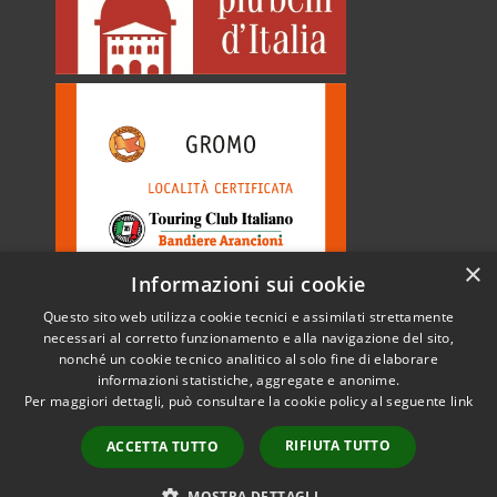
×
Informazioni sui cookie
Questo sito web utilizza cookie tecnici e assimilati strettamente
necessari al corretto funzionamento e alla navigazione del sito,
nonché un cookie tecnico analitico al solo fine di elaborare
informazioni statistiche, aggregate e anonime.
RSS
Copyright © 2026 • Comune di
Per maggiori dettagli, può consultare la cookie policy al seguente
link
Accessibilità
Gromo • Powered by
Privacy
Municipium
Accesso
•
RIFIUTA TUTTO
ACCETTA TUTTO
Cookie
redazione
Mappa del sito
MOSTRA DETTAGLI