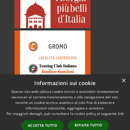
×
Informazioni sui cookie
Questo sito web utilizza cookie tecnici e assimilati strettamente
necessari al corretto funzionamento e alla navigazione del sito,
nonché un cookie tecnico analitico al solo fine di elaborare
informazioni statistiche, aggregate e anonime.
RSS
Copyright © 2026 • Comune di
Per maggiori dettagli, può consultare la cookie policy al seguente
link
Accessibilità
Gromo • Powered by
Privacy
Municipium
Accesso
•
RIFIUTA TUTTO
ACCETTA TUTTO