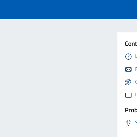
Cont
Prob