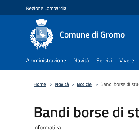
Salta al contenuto principale
Regione Lombardia
Comune di Gromo
Amministrazione
Novità
Servizi
Vivere 
Home
>
Novità
>
Notizie
>
Bandi borse di stu
Bandi borse di s
Informativa