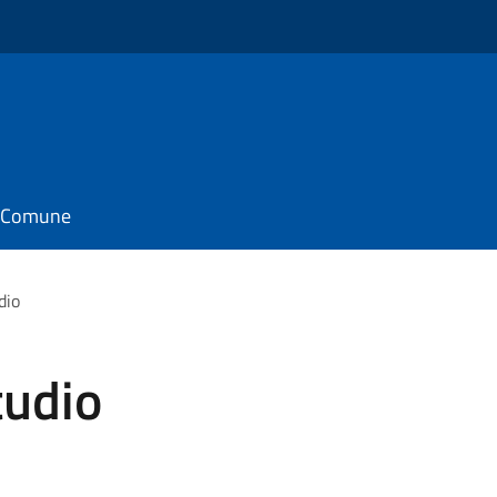
il Comune
dio
tudio