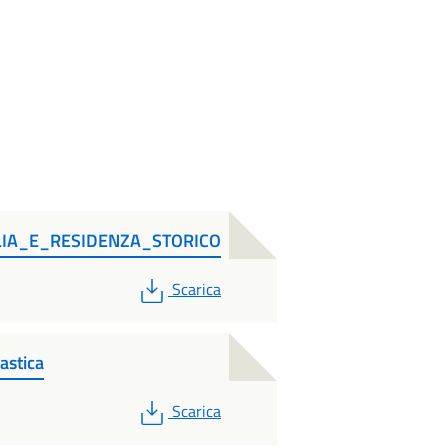
LIA_E_RESIDENZA_STORICO
PDF
Scarica
astica
PDF
Scarica