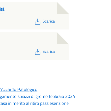
ità
PDF
Scarica
PDF
Scarica
d'Azzardo Patologico
agamento spiazzi di gromo febbraio 2024
casa in merito al ritiro pass esenzione