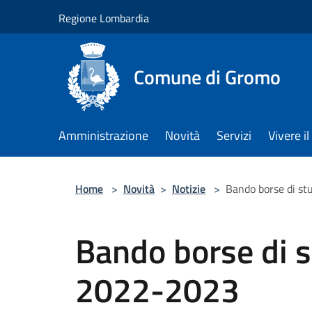
Salta al contenuto principale
Regione Lombardia
Comune di Gromo
Amministrazione
Novità
Servizi
Vivere 
Home
>
Novità
>
Notizie
>
Bando borse di st
Bando borse di s
2022-2023