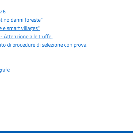
026
stino danni foreste"
 e smart villages"
 Attenzione alle truffe!
ito di procedure di selezione con prova
grafe