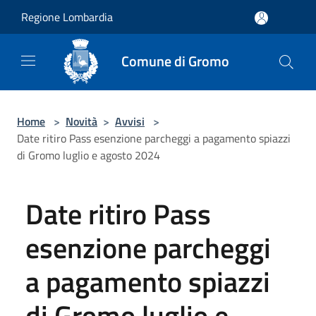
Salta al contenuto principale
Regione Lombardia
Comune di Gromo
Home
>
Novità
>
Avvisi
>
Date ritiro Pass esenzione parcheggi a pagamento spiazzi
di Gromo luglio e agosto 2024
Date ritiro Pass
esenzione parcheggi
a pagamento spiazzi
di Gromo luglio e