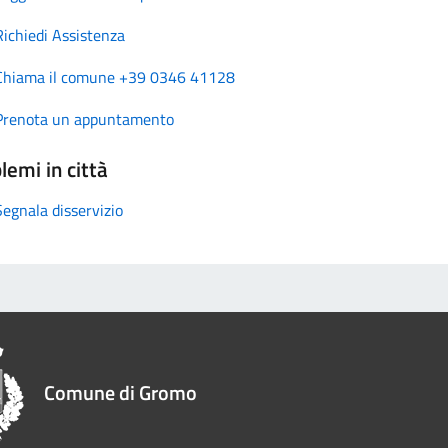
Richiedi Assistenza
Chiama il comune +39 0346 41128
Prenota un appuntamento
lemi in città
Segnala disservizio
Comune di Gromo