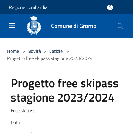
Salta al contenuto principale
Regione Lombardia
Comune di Gromo
Home
>
Novità
>
Notizie
>
Progetto free skipass stagione 2023/2024
Progetto free skipass
stagione 2023/2024
Free skipass
Data :